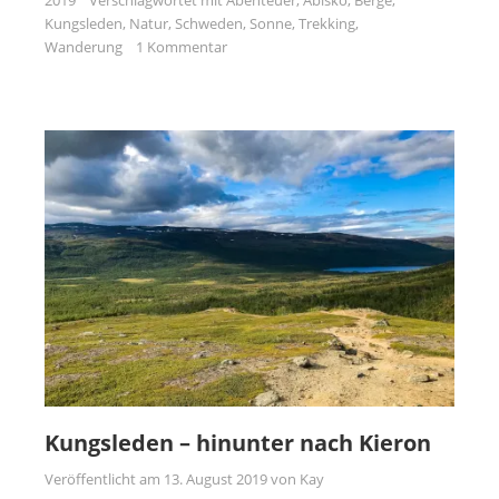
2019
Verschlagwortet mit
Abenteuer
,
Abisko
,
Berge
,
Kungsleden
,
Natur
,
Schweden
,
Sonne
,
Trekking
,
Wanderung
1 Kommentar
Kungsleden – hinunter nach Kieron
Veröffentlicht am
13. August 2019
von
Kay