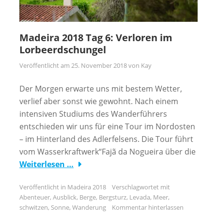
Madeira 2018 Tag 6: Verloren im
Lorbeerdschungel
Veröffentlicht am
25. November 2018
von
Kay
Der Morgen erwarte uns mit bestem Wetter,
verlief aber sonst wie gewohnt. Nach einem
intensiven Studiums des Wanderführers
entschieden wir uns für eine Tour im Nordosten
– im Hinterland des Adlerfelsens. Die Tour führt
vom Wasserkraftwerk“Fajã da Nogueira über die
Weiterlesen …
Veröffentlicht in
Madeira 2018
Verschlagwortet mit
Abenteuer
,
Ausblick
,
Berge
,
Bergsturz
,
Levada
,
Meer
,
schwitzen
,
Sonne
,
Wanderung
Kommentar hinterlassen