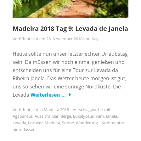
Madeira 2018 Tag 9: Levada de Janela
Veröffentlicht am
28. November 2018
von
Kay
Heute sollte nun unser letzter echter Urlaubstag
sein. Da müssen wir noch einmal genießen und
entscheiden uns für eine Tour zur Levada da
Ribeira Janela. Das Wetter heute morgen ist gut,
uns so sehen wir eine sonnige Nordküste. Die
Levada
Weiterlesen …
Veröffentlicht in
Madeira 2018
Verschlagwortet mit
Agapantus
,
Aussicht
,
Bar
,
Berge
,
Eukalyptus
,
Farn
,
Janela
,
Levada
,
Lorbeer
,
Madeira
,
Sonne
,
Wanderung
Kommentar
hinterlassen