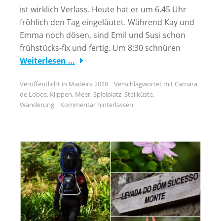
ist wirklich Verlass. Heute hat er um 6.45 Uhr
fröhlich den Tag eingeläutet. Während Kay und
Emma noch dösen, sind Emil und Susi schon
frühstücks-fix und fertig. Um 8:30 schnüren
Weiterlesen …
Veröffentlicht in
Madeira 2018
Verschlagwortet mit
Camara
de Lobos
,
Klippen
,
Meer
,
Spielplatz
,
Steilküste
,
Wanderung
Kommentar hinterlassen