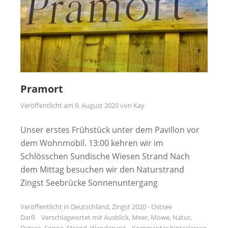
Pramort
Veröffentlicht am
9. August 2020
von
Kay
Unser erstes Frühstück unter dem Pavillon vor
dem Wohnmobil. 13:00 kehren wir im
Schlösschen Sundische Wiesen Strand Nach
dem Mittag besuchen wir den Naturstrand
Zingst Seebrücke Sonnenuntergang
Veröffentlicht in
Deutschland
,
Zingst 2020 - Ostsee
Darß
Verschlagwortet mit
Ausblick
,
Meer
,
Möwe
,
Natur
,
Ostsee
,
Sonne
,
Strand
,
Wanderung
Kommentar hinterlassen