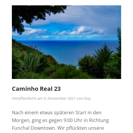
Caminho Real 23
Veröffentlicht am
4. November 2021
von
Kay
Nach einem etwas späteren Start in den
Morgen, ging es gegen 9:00 Uhr in Richtung
Funchal Downtown. Wir pflückten unsere