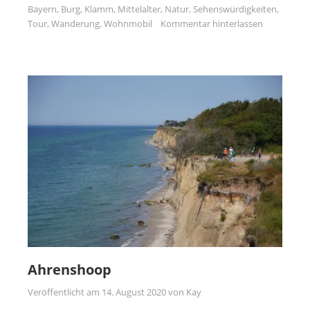
Bayern
,
Burg
,
Klamm
,
Mittelalter
,
Natur
,
Sehenswürdigkeiten
,
Tour
,
Wanderung
,
Wohnmobil
Kommentar hinterlassen
Ahrenshoop
Veröffentlicht am
14. August 2020
von
Kay