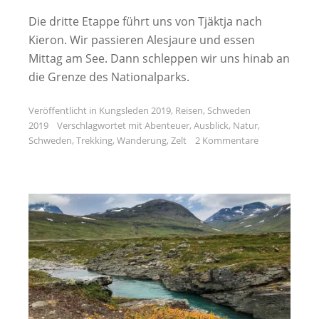
Die dritte Etappe führt uns von Tjäktja nach
Kieron. Wir passieren Alesjaure und essen
Mittag am See. Dann schleppen wir uns hinab an
die Grenze des Nationalparks.
Veröffentlicht in
Kungsleden 2019
,
Reisen
,
Schweden
2019
Verschlagwortet mit
Abenteuer
,
Ausblick
,
Natur
,
Schweden
,
Trekking
,
Wanderung
,
Zelt
2 Kommentare