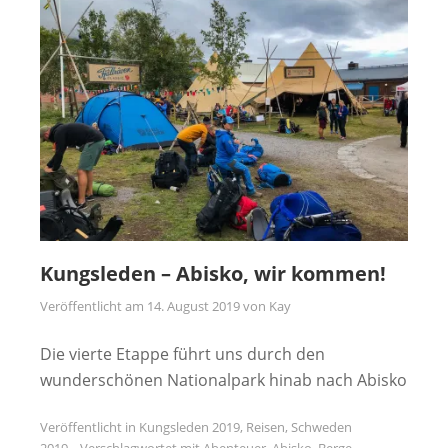
Kungsleden – Abisko, wir kommen!
Veröffentlicht am
14. August 2019
von
Kay
Die vierte Etappe führt uns durch den
wunderschönen Nationalpark hinab nach Abisko
Veröffentlicht in
Kungsleden 2019
,
Reisen
,
Schweden