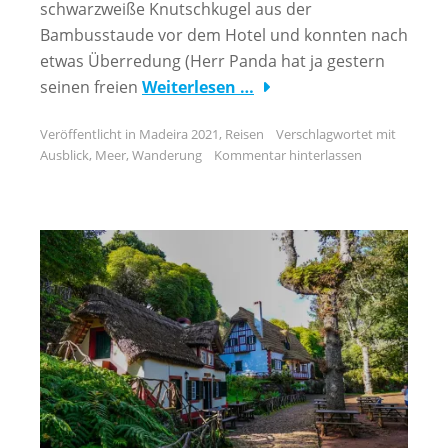
schwarzweiße Knutschkugel aus der
Bambusstaude vor dem Hotel und konnten nach
etwas Überredung (Herr Panda hat ja gestern
seinen freien
Weiterlesen …
Veröffentlicht in
Madeira 2021
,
Reisen
Verschlagwortet mit
Ausblick
,
Meer
,
Wanderung
Kommentar hinterlassen