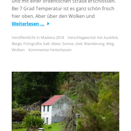
und mit einer ordentlichen Straße erschlossen.
Bei 7 Grad Temperatur ist es ganz schön frisch
hier oben. Aber über den Wolken und
Weiterlesen …
Veröffentlicht in
Madeira 2018
Verschlagwortet mit
Ausblick
,
Berge
,
Fotografie
,
kalt
,
Meer
,
Sonne
,
steil
,
Wanderung
,
Weg
,
Wolken
Kommentar hinterlassen