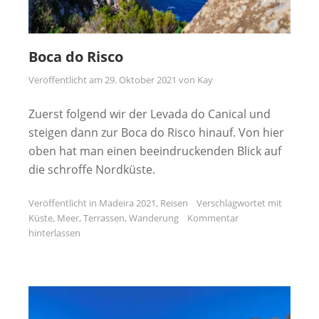
Boca do Risco
Veröffentlicht am
29. Oktober 2021
von
Kay
Zuerst folgend wir der Levada do Canical und
steigen dann zur Boca do Risco hinauf. Von hier
oben hat man einen beeindruckenden Blick auf
die schroffe Nordküste.
Veröffentlicht in
Madeira 2021
,
Reisen
Verschlagwortet mit
Küste
,
Meer
,
Terrassen
,
Wanderung
Kommentar
hinterlassen