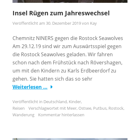
Insel Rügen zum Jahreswechsel
Veröffentlicht am
30. Dezember 2019
von
Kay
Chemnitz NINERS gegen die Rostock Seawolves
Am 29.12.19 sind wir zum Auswärtsspiel gegen
die Rostock Seawolves geladen. Wir fahren
schon nach dem Frühstück nach Rövershagen,
um mit den Kindern zu Karls Erdbeerdorf zu
gehen. Sie hatten sich das so sehr
Weiterlesen …
Veröffentlicht in
Deutschland
,
Kinder
,
Reisen
Verschlagwortet mit
Meer
,
Ostsee
,
Putbus
,
Rostock
,
Wanderung
Kommentar hinterlassen