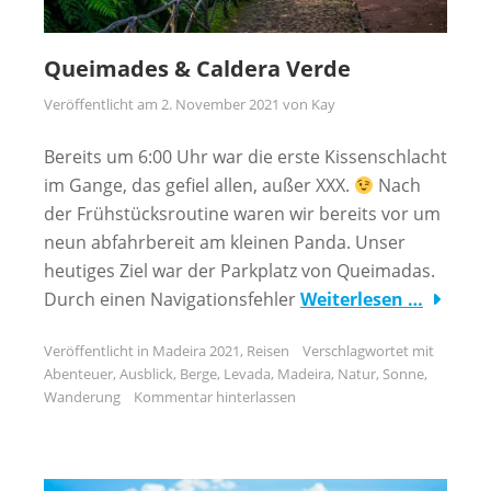
Queimades & Caldera Verde
Veröffentlicht am
2. November 2021
von
Kay
Bereits um 6:00 Uhr war die erste Kissenschlacht
im Gange, das gefiel allen, außer XXX.
Nach
der Frühstücksroutine waren wir bereits vor um
neun abfahrbereit am kleinen Panda. Unser
heutiges Ziel war der Parkplatz von Queimadas.
Durch einen Navigationsfehler
Weiterlesen …
Veröffentlicht in
Madeira 2021
,
Reisen
Verschlagwortet mit
Abenteuer
,
Ausblick
,
Berge
,
Levada
,
Madeira
,
Natur
,
Sonne
,
Wanderung
Kommentar hinterlassen