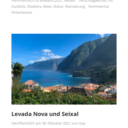
Veröffentlicht in
Madeira 2021
,
Reisen
Verschlagwortet mit
Ausblick
,
Madeira
,
Meer
,
Natur
,
Wanderung
Kommentar
hinterlassen
Levada Nova und Seixal
Veröffentlicht am
30. Oktober 2021
von
Kay