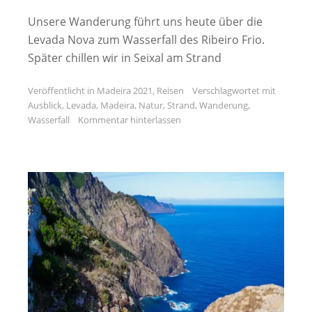
Unsere Wanderung führt uns heute über die
Levada Nova zum Wasserfall des Ribeiro Frio.
Später chillen wir in Seixal am Strand
Veröffentlicht in
Madeira 2021
,
Reisen
Verschlagwortet mit
Ausblick
,
Levada
,
Madeira
,
Natur
,
Strand
,
Wanderung
,
Wasserfall
Kommentar hinterlassen