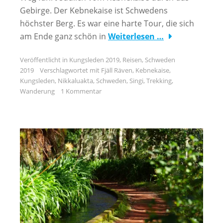
Gebirge. Der Kebnekaise ist Schwedens
höchster Berg. Es war eine harte Tour, die sich
am Ende ganz schön in
Weiterlesen …
Veröffentlicht in
Kungsleden 2019
,
Reisen
,
Schweden
2019
Verschlagwortet mit
Fjäll Räven
,
Kebnekaise
,
Kungsleden
,
Nikkaluakta
,
Schweden
,
Singi
,
Trekking
,
Wanderung
1 Kommentar