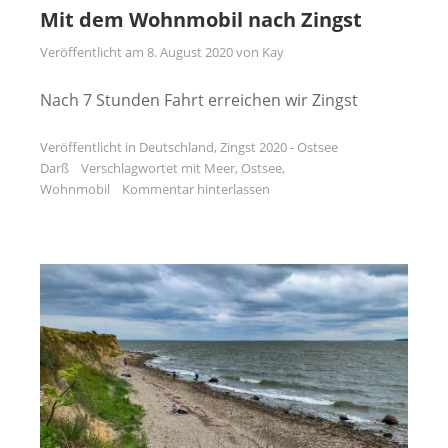
Mit dem Wohnmobil nach Zingst
Veröffentlicht am
8. August 2020
von
Kay
Nach 7 Stunden Fahrt erreichen wir Zingst
Veröffentlicht in
Deutschland
,
Zingst 2020 - Ostsee
Darß
Verschlagwortet mit
Meer
,
Ostsee
,
Wohnmobil
Kommentar hinterlassen