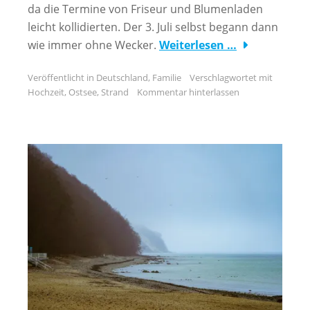
da die Termine von Friseur und Blumenladen
leicht kollidierten. Der 3. Juli selbst begann dann
wie immer ohne Wecker.
Weiterlesen …
Veröffentlicht in
Deutschland
,
Familie
Verschlagwortet mit
Hochzeit
,
Ostsee
,
Strand
Kommentar hinterlassen