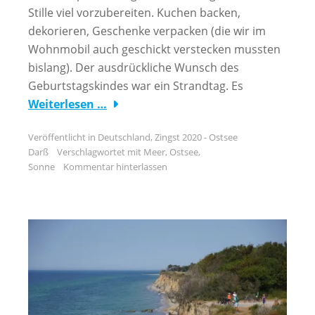
Stille viel vorzubereiten. Kuchen backen,
dekorieren, Geschenke verpacken (die wir im
Wohnmobil auch geschickt verstecken mussten
bislang). Der ausdrückliche Wunsch des
Geburtstagskindes war ein Strandtag. Es
Weiterlesen …
Veröffentlicht in
Deutschland
,
Zingst 2020 - Ostsee
Darß
Verschlagwortet mit
Meer
,
Ostsee
,
Sonne
Kommentar hinterlassen