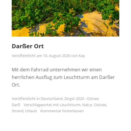
Darßer Ort
Veröffentlicht am
10. August 2020
von
Kay
Mit dem Fahrrad unternehmen wir einen
herrlichen Ausflug zum Leuchtturm am Darßer
Ort.
Veröffentlicht in
Deutschland
,
Zingst 2020 - Ostsee
Darß
Verschlagwortet mit
Leuchtturm
,
Natur
,
Ostsee
,
Strand
,
Urlaub
Kommentar hinterlassen