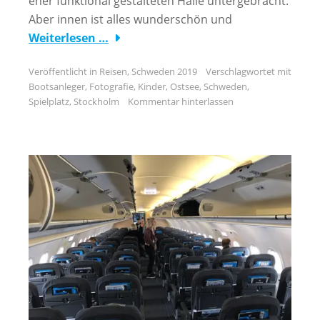
eher funktional gestalteten Halle untergebracht.
Aber innen ist alles wunderschön und
Weiterlesen …
Veröffentlicht in
Reisen
,
Schweden 2019
Verschlagwortet mit
Bootsanleger
,
Fotografie
,
Kinder
,
Ostsee
,
Schweden
,
Spielplatz
,
Stockholm
Kommentar hinterlassen