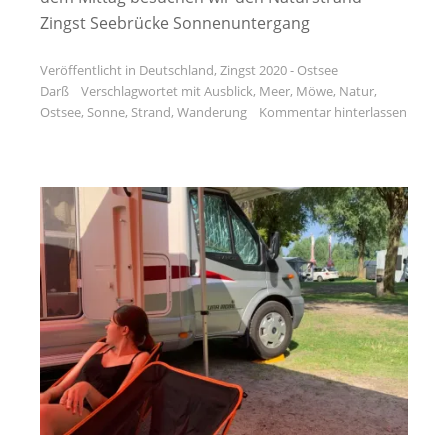
Zingst Seebrücke Sonnenuntergang
Veröffentlicht in
Deutschland
,
Zingst 2020 - Ostsee
Darß
Verschlagwortet mit
Ausblick
,
Meer
,
Möwe
,
Natur
,
Ostsee
,
Sonne
,
Strand
,
Wanderung
Kommentar hinterlassen