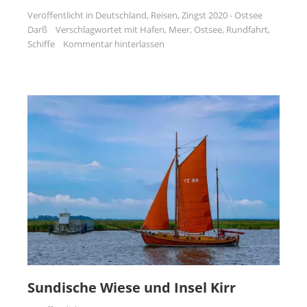
Veröffentlicht in
Deutschland
,
Reisen
,
Zingst 2020 - Ostsee
Darß
Verschlagwortet mit
Hafen
,
Meer
,
Ostsee
,
Rundfahrt
,
Schiffe
Kommentar hinterlassen
Sundische Wiese und Insel Kirr