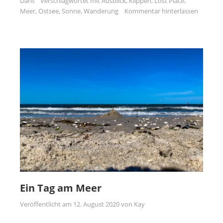
Darß
Verschlagwortet mit
Ausblick
,
Klippen
,
Lost Place
,
Meer
,
Ostsee
,
Sonne
,
Wanderung
Kommentar hinterlassen
Ein Tag am Meer
Veröffentlicht am
12. August 2020
von
Kay