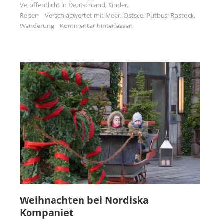
Veröffentlicht in
Deutschland
,
Kinder
,
Reisen
Verschlagwortet mit
Meer
,
Ostsee
,
Putbus
,
Rostock
,
Wanderung
Kommentar hinterlassen
Weihnachten bei Nordiska
Kompaniet