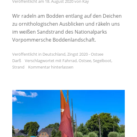
Veröffentlicht am
18. August 2020
von
Kay
Wir radeln am Bodden entlang auf den Deichen
zu ornithologischen Ausblicken und räkeln uns
im weißen Sandstrand des Nationalparks
Vorpommersche Boddenlandschaft.
Veröffentlicht in
Deutschland
,
Zingst 2020 - Ostsee
Darß
Verschlagwortet mit
Fahrrad
,
Ostsee
,
Segelboot
,
Strand
Kommentar hinterlassen