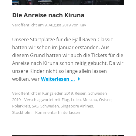
Die Anreise nach Kiruna
Veröffentlicht am
9. August 2019
von
Kay
Unsere Startplätze für die Fjäll Räven Classic
hatten wir schon im Januar erstanden. Aus
diesem Grund hatten wir auch die Tickets für die
Anreise nach Kiruna schon zeitig gebucht. Da wir
unsere Kinder nicht so lange allein lassen
wollten, war
Weiterlesen …
Veröffentlicht in
Kungsleden 2019
,
Reisen
,
Schweden
2019
Verschlagwortet mit
Flug
,
Lulea
,
Moskau
,
Ostsee
,
Polarkreis
,
SAS
,
Schweden
,
Singapore Airlines
,
Stockholm
Kommentar hinterlassen