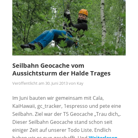
Seilbahn Geocache vom
Aussichtsturm der Halde Trages
Veröffentlicht am
30. Juni 2013
von
Kay
Im Juni bauten wir gemeinsam mit Cala,
KaiHawaii, gc_tracker, 1espresso und pete eine
Seilbahn. Ziel war der T5 Geocache „Trau dich„.
Dieser Seilbahn Geocache stand schon seit
einiger Zeit auf unserer Todo Liste. Endlich
haben wir es nun geschafft. Und
Weiterlesen …