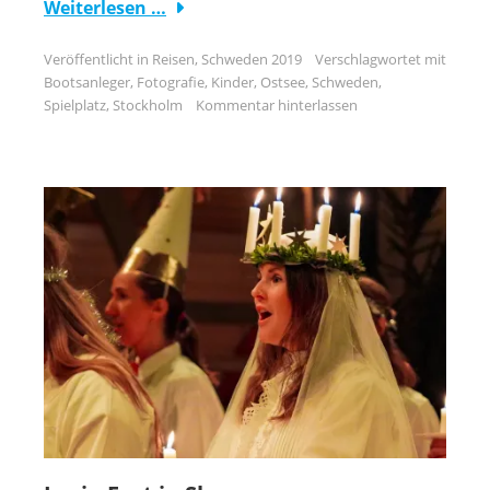
Weiterlesen …
Veröffentlicht in
Reisen
,
Schweden 2019
Verschlagwortet mit
Bootsanleger
,
Fotografie
,
Kinder
,
Ostsee
,
Schweden
,
Spielplatz
,
Stockholm
Kommentar hinterlassen