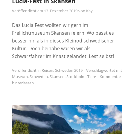
Lucia-Fest in Skansen
Veröffentlicht am
13. Dezember 2019
von
Kay
Das Lucia Fest wollten wir gern im
Freilichtmuseum Skansen feiern. Wo passt es
besser hin als in dieses Kleinod schwedischer
Kultur. Doch beinahe wären wir als
Schwarzfahrer im Knast gelandet. Lest selbst!
Veröffentlicht in
Reisen
,
Schweden 2019
Verschlagwortet mit
Museum
,
Schweden
,
Skansen
,
Stockholm
,
Tiere
Kommentar
hinterlassen