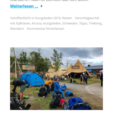
Weiterlesen …
Veröffentlicht in
Kungsleden 2019
,
Reisen
Verschlagwortet
mit
Fjällräven
,
Kiruna
,
Kungsleden
,
Schweden
,
Tipps
,
Trekking
,
Wandern
Kommentar hinterlassen