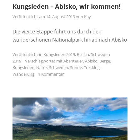
Kungsleden – Abisko, wir kommen!
Veröffentlicht am
14. August 2019
von
Kay
Die vierte Etappe führt uns durch den
wunderschönen Nationalpark hinab nach Abisko
Veröffentlicht in
Kungsleden 2019
,
Reisen
,
Schweden
2019
Verschlagwortet mit
Abenteuer
,
Abisko
,
Berge
,
Kungsleden
,
Natur
,
Schweden
,
Sonne
,
Trekking
,
Wanderung
1 Kommentar