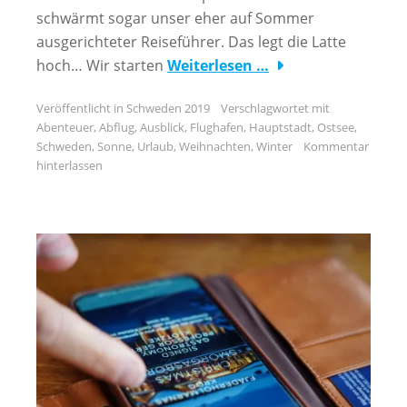
schwärmt sogar unser eher auf Sommer
ausgerichteter Reiseführer. Das legt die Latte
hoch… Wir starten
Weiterlesen …
Veröffentlicht in
Schweden 2019
Verschlagwortet mit
Abenteuer
,
Abflug
,
Ausblick
,
Flughafen
,
Hauptstadt
,
Ostsee
,
Schweden
,
Sonne
,
Urlaub
,
Weihnachten
,
Winter
Kommentar
hinterlassen