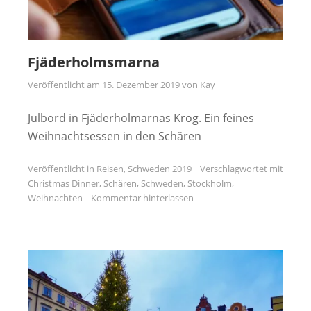
Fjäderholmsmarna
Veröffentlicht am
15. Dezember 2019
von
Kay
Julbord in Fjäderholmarnas Krog. Ein feines
Weihnachtsessen in den Schären
Veröffentlicht in
Reisen
,
Schweden 2019
Verschlagwortet mit
Christmas Dinner
,
Schären
,
Schweden
,
Stockholm
,
Weihnachten
Kommentar hinterlassen