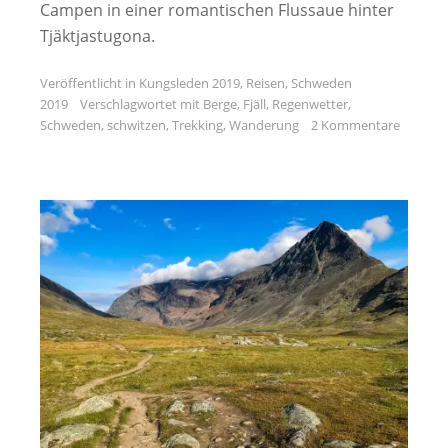
Campen in einer romantischen Flussaue hinter
Tjäktjastugona.
Veröffentlicht in
Kungsleden 2019
,
Reisen
,
Schweden
2019
Verschlagwortet mit
Berge
,
Fjäll
,
Regenwetter
,
Schweden
,
schwitzen
,
Trekking
,
Wanderung
2 Kommentare