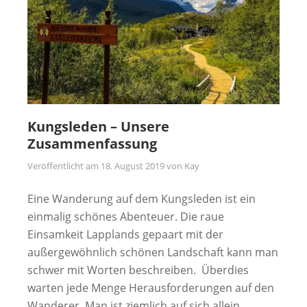
Kungsleden – Unsere
Zusammenfassung
Veröffentlicht am
18. August 2019
von
Kay
Eine Wanderung auf dem Kungsleden ist ein
einmalig schönes Abenteuer. Die raue
Einsamkeit Lapplands gepaart mit der
außergewöhnlich schönen Landschaft kann man
schwer mit Worten beschreiben. Überdies
warten jede Menge Herausforderungen auf den
Wanderer. Man ist ziemlich auf sich allein