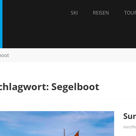
SKI
REISEN
TOU
– the adventure travel blog. Wir reisen mit Leidenschaft und inter
uch teilen.
boot
chlagwort:
Segelboot
Sun
Veröff