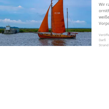
Wir r
ornit
weiße
Vorp
Veröffe
Darß
Strand