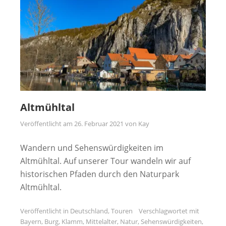
Altmühltal
Veröffentlicht am
26. Februar 2021
von
Kay
Wandern und Sehenswürdigkeiten im
Altmühltal. Auf unserer Tour wandeln wir auf
historischen Pfaden durch den Naturpark
Altmühltal.
Veröffentlicht in
Deutschland
,
Touren
Verschlagwortet mit
Bayern
,
Burg
,
Klamm
,
Mittelalter
,
Natur
,
Sehenswürdigkeiten
,