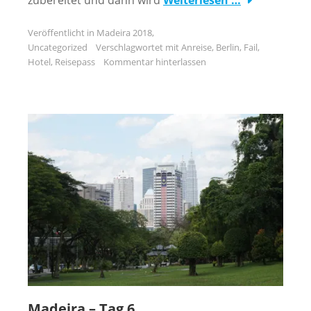
Veröffentlicht in
Madeira 2018
,
Uncategorized
Verschlagwortet mit
Anreise
,
Berlin
,
Fail
,
Hotel
,
Reisepass
Kommentar hinterlassen
Madeira – Tag 6