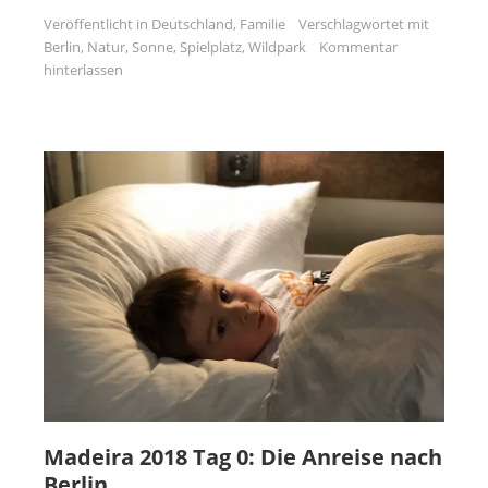
Veröffentlicht in
Deutschland
,
Familie
Verschlagwortet mit
Berlin
,
Natur
,
Sonne
,
Spielplatz
,
Wildpark
Kommentar
hinterlassen
Madeira 2018 Tag 0: Die Anreise nach
Berlin