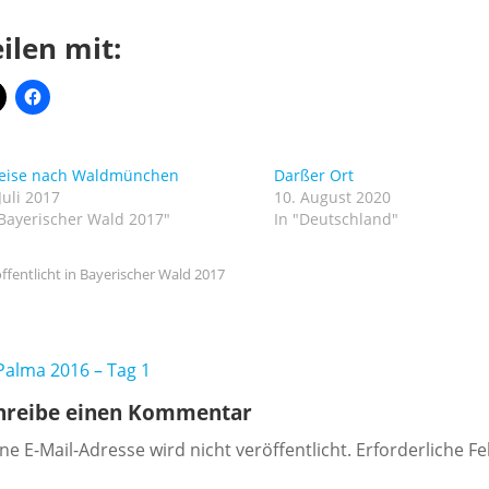
ilen mit:
eise nach Waldmünchen
Darßer Ort
Juli 2017
10. August 2020
"Bayerischer Wald 2017"
In "Deutschland"
ffentlicht in
Bayerischer Wald 2017
itragsnavigation
Palma 2016 – Tag 1
hreibe einen Kommentar
ne E-Mail-Adresse wird nicht veröffentlicht.
Erforderliche Fe