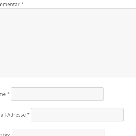
mmentar
*
me
*
ail-Adresse
*
bsite