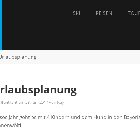
SKI
REISEN
TOU
– the adventure travel blog. Wir reisen mit Leidenschaft und inter
uch teilen.
Urlaubsplanung
rlaubsplanung
ffentlicht am
28. Juni 2017
von
Kay
ses Jahr geht es mit 4 Kindern und dem Hund in den Baye
nenwölfi