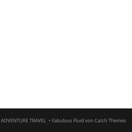
6
ADVENTURE TRAVEL
•
Fabulous Fluid von
Catch Themes